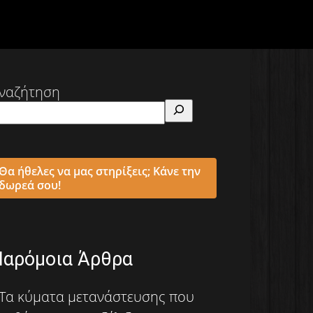
ναζήτηση
Θα ήθελες να μας στηρίξεις; Κάνε την
δωρεά σου!
Παρόμοια Άρθρα
Τα κύματα μετανάστευσης που