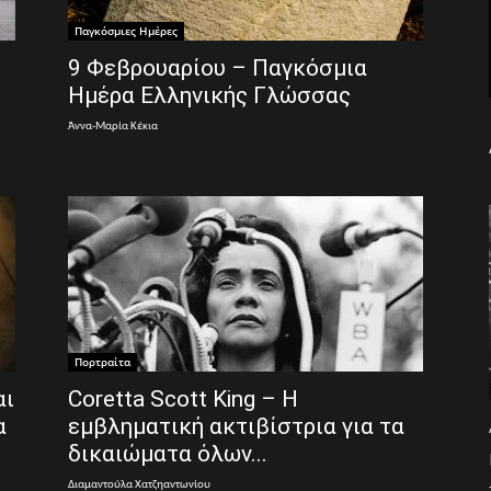
Παγκόσμιες Ημέρες
9 Φεβρουαρίου – Παγκόσμια
Ημέρα Ελληνικής Γλώσσας
Άννα-Μαρία Κέκια
Πορτραίτα
αι
Coretta Scott King – Η
α
εμβληματική ακτιβίστρια για τα
δικαιώματα όλων...
Διαμαντούλα Χατζηαντωνίου