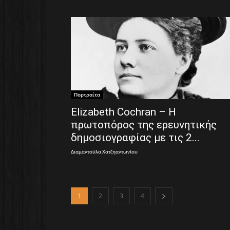
Πορτραίτα
Elizabeth Cochran – Η
πρωτοπόρος της ερευνητικής
δημοσιογραφίας με τις 2...
Διαμαντούλα Χατζηαντωνίου
1
2
3
4