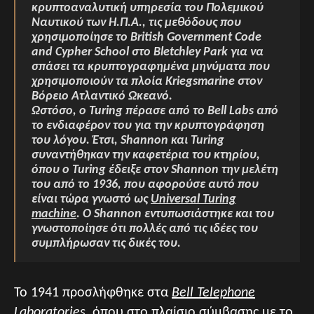
κρυπτοαναλυτική υπηρεσία του Πολεμικού
Ναυτικού των Η.Π.Α., τις μεθόδους που
χρησιμοποίησε το British Government Code
and Cypher School στο Bletchley Park για να
σπάσει τα κρυπτογραφημένα μηνύματα που
χρησιμοποιούν τα πλοία Kriegsmarine στον
Βόρειο Ατλαντικό Ωκεανό.
Ωστόσο, ο Turing πέρασε από το Bell Labs από
το ενδιαφέρον του για την κρυπτογράφηση
του λόγου. Έτσι, Shannon και Turing
συναντήθηκαν την καφετέρια του κτηρίου,
όπου ο Turing έδειξε στον Shannon την μελέτη
του από το 1936, που αφορούσε αυτό που
είναι τώρα γνωστό ως
Universal Turing
machine
. Ο Shannon εντυπωσιάστηκε και του
γνωστοποίησε ότι πολλές από τις ιδέες του
συμπλήρωσαν τις δικές του.
Το 1941 προσλήφθηκε στα
Bell Telephone
Labοratοries
, όπου στο πλαίσιο σύμβασης με το