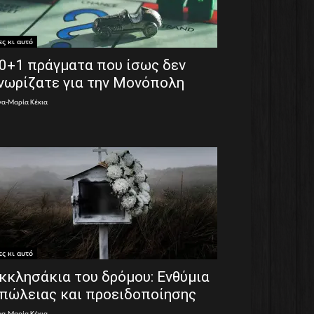
ες κι αυτό
0+1 πράγματα που ίσως δεν
νωρίζατε για την Μονόπολη
να-Μαρία Κέκια
ες κι αυτό
κκλησάκια του δρόμου: Ενθύμια
πώλειας και προειδοποίησης