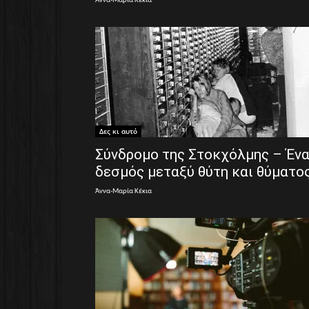
Άννα-Μαρία Κέκια
Δες κι αυτό
Σύνδρομο της Στοκχόλμης – Έν
δεσμός μεταξύ θύτη και θύματο
Άννα-Μαρία Κέκια