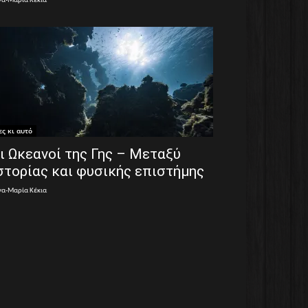
να-Μαρία Κέκια
ες κι αυτό
ι Ωκεανοί της Γης – Μεταξύ
στορίας και φυσικής επιστήμης
να-Μαρία Κέκια