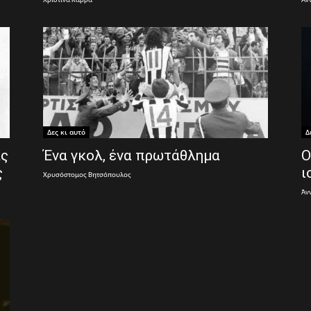
Χριστίνα Καρρά
Άν
Δες κι αυτό
Δ
ας
Ένα γκολ, ένα πρωτάθλημα
Ο
ς
ι
Χρυσόστομος Βητσόπουλος
Άν