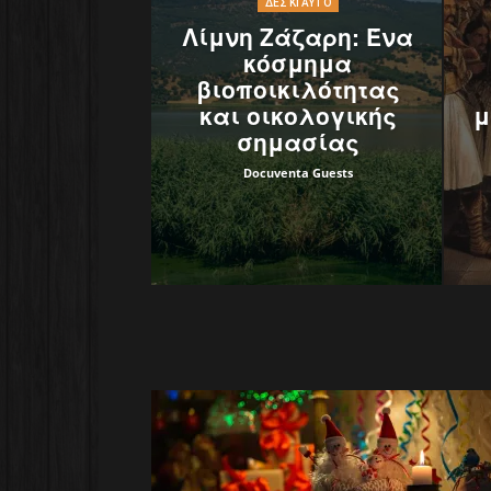
ΔΕΣ ΚΙ ΑΥΤΌ
Λίμνη Ζάζαρη: Ένα
κόσμημα
βιοποικιλότητας
και οικολογικής
μ
σημασίας
Docuventa Guests