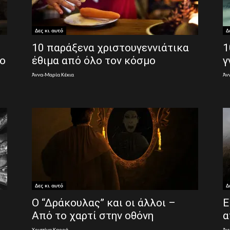
Δες κι αυτό
Δ
10 παράξενα χριστουγεννιάτικα
1
λο
έθιμα από όλο τον κόσμο
γ
Άννα-Μαρία Κέκια
Άν
Δες κι αυτό
Δ
Ο “Δράκουλας” και οι άλλοι –
Ε
Από το χαρτί στην οθόνη
α