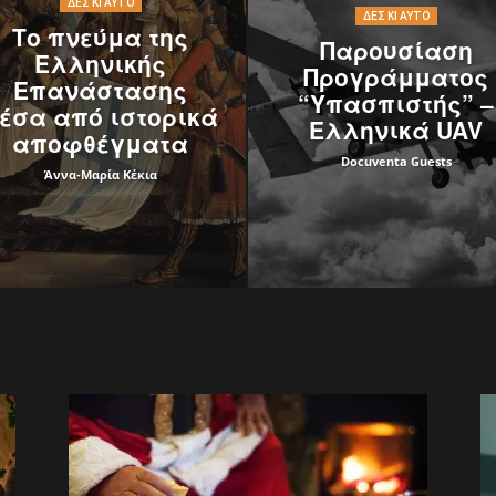
ΔΕΣ ΚΙ ΑΥΤΌ
ΔΕΣ ΚΙ ΑΥΤΌ
Το πνεύμα της
Παρουσίαση
Ελληνικής
Προγράμματος
Επανάστασης
“Υπασπιστής” –
έσα από ιστορικά
Ελληνικά UAV
αποφθέγματα
Docuventa Guests
Άννα-Μαρία Κέκια