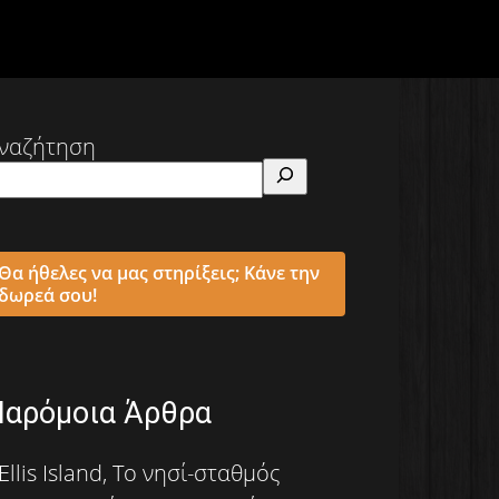
ναζήτηση
Θα ήθελες να μας στηρίξεις; Κάνε την
δωρεά σου!
Παρόμοια Άρθρα
Ellis Island, Το νησί-σταθμός