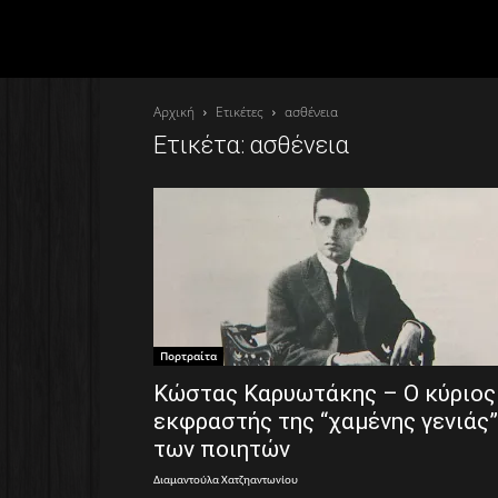
Αρχική
Ετικέτες
ασθένεια
Ετικέτα: ασθένεια
Πορτραίτα
Κώστας Καρυωτάκης – Ο κύριος
εκφραστής της “χαμένης γενιάς”
των ποιητών
Διαμαντούλα Χατζηαντωνίου