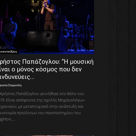
υνεντεύξεις
ρήστος Παπάζογλου: “Η μουσική
ίναι ο μόνος κόσμος που δεν
ινδυνεύεις...
ρανία Σταμούλη
Χρήστος Παπάζογλου γεννήθηκε στο Βόλο του
79. Είναι απόφοιτος της σχολής Μηχανολόγων-
χανικών, με μεταπτυχιακό στην ανάπτυξη και
ινοτομία προϊόντων του πανεπιστημίου του
ighton....