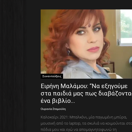
Συνεντεύξεις
Ειρήνη Μαλάμου: “Να εξηγούμε
στα παιδιά μας πως διαβάζοντα
ένα βιβλίο...
Ουρανία Σταμούλη
Καλοκαίρι 2021: Μπαλκόνι, μία παγωμένη μπύρα,
μουσική από το laptop, τα σκυλιά να κοιμούνται στ
πόδια μου και εγώ να απομαγνητοφωνώ τη