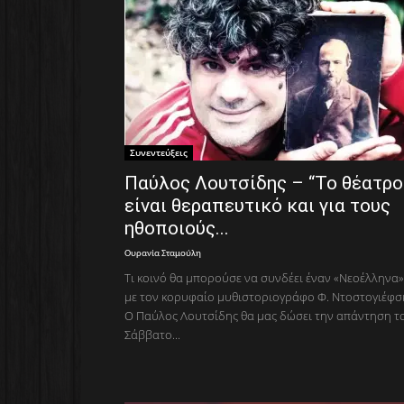
Συνεντεύξεις
Παύλος Λουτσίδης – “Το θέατρο
είναι θεραπευτικό και για τους
ηθοποιούς...
Ουρανία Σταμούλη
Τι κοινό θα μπορούσε να συνδέει έναν «Νεοέλληνα»
με τον κορυφαίο μυθιστοριογράφο Φ. Ντοστογιέφσκ
Ο Παύλος Λουτσίδης θα μας δώσει την απάντηση τ
Σάββατο...