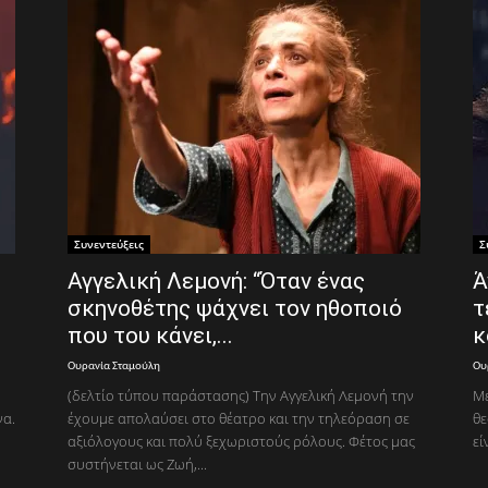
Συνεντεύξεις
Σ
Αγγελική Λεμονή: “Όταν ένας
Ά
σκηνοθέτης ψάχνει τον ηθοποιό
τ
που του κάνει,...
κ
Ουρανία Σταμούλη
Ου
(δελτίο τύπου παράστασης) Την Αγγελική Λεμονή την
Με
να.
έχουμε απολαύσει στο θέατρο και την τηλεόραση σε
θε
αξιόλογους και πολύ ξεχωριστούς ρόλους. Φέτος μας
εί
συστήνεται ως Ζωή,...