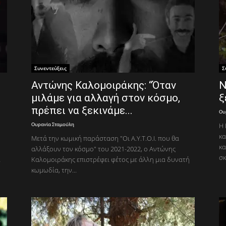
Συνεντεύξεις
Σ
Αντώνης Καλομοιράκης: “Όταν
Ν
μιλάμε για αλλαγή στον κόσμο,
ξ
πρέπει να ξεκινάμε...
Ου
Η 
Ουρανία Σταμούλη
κα
Μετά την κωμική παράσταση "Οι Α.Υ.Τ.Ο.Ι. που θα
κα
αλλάξουν τον κόσμο" του 2021-2022, ο Αντώνης
σκ
ά
Καλομοιράκης επιστρέφει φέτος με άλλη μια δυνατή
κωμωδία, την...