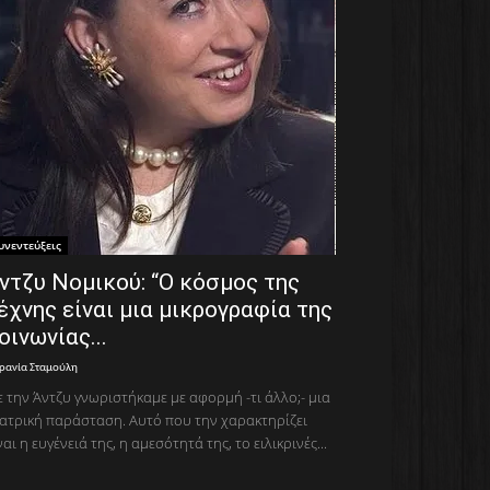
υνεντεύξεις
ντζυ Νομικού: “Ο κόσμος της
έχνης είναι μια μικρογραφία της
οινωνίας...
ρανία Σταμούλη
 την Άντζυ γνωριστήκαμε με αφορμή -τι άλλο;- μια
ατρική παράσταση. Αυτό που την χαρακτηρίζει
ναι η ευγένειά της, η αμεσότητά της, το ειλικρινές...