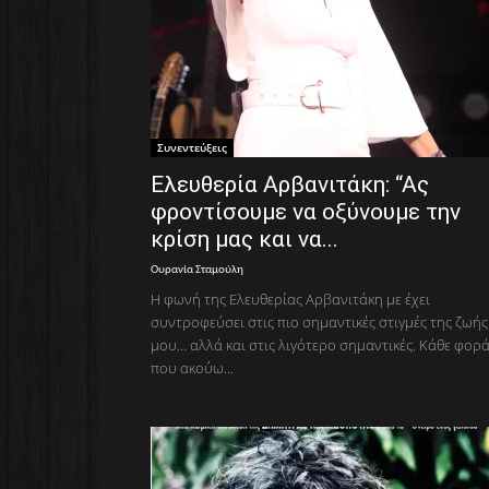
Συνεντεύξεις
Ελευθερία Αρβανιτάκη: “Ας
φροντίσουμε να οξύνουμε την
κρίση μας και να...
Ουρανία Σταμούλη
Η φωνή της Ελευθερίας Αρβανιτάκη με έχει
συντροφεύσει στις πιο σημαντικές στιγμές της ζωής
μου… αλλά και στις λιγότερο σημαντικές. Κάθε φορ
που ακούω...