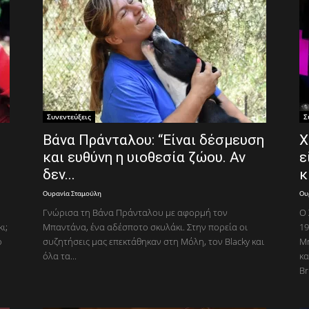
Συνεντεύξεις
Σ
Βάνα Πράνταλου: “Είναι δέσμευση
Χ
και ευθύνη η υιοθεσία ζώου. Αν
ε
δεν...
κ
Ουρανία Σταμούλη
Ου
Γνώρισα τη Βάνα Πράνταλου με αφορμή τον
Ο 
ι;
Μπαντάνα, ένα αδέσποτο σκυλάκι. Στην πορεία οι
19
ο
συζητήσεις μας επεκτάθηκαν στη Μόλη, τον Βlacky και
Μη
όλα τα...
κα
Br