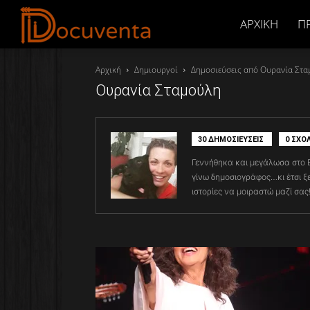
Docuventa
ΑΡΧΙΚΉ
Π
Αρχική
Δημιουργοί
Δημοσιεύσεις από Ουρανία Στ
Ουρανία Σταμούλη
30 ΔΗΜΟΣΙΕΥΣΕΙΣ
0 ΣΧΟΛ
Γεννήθηκα και μεγάλωσα στο Β
γίνω δημοσιογράφος…κι έτσι ξε
ιστορίες να μοιραστώ μαζί σας!!