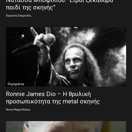
Νατάσσα Μποφίλιου: “Είμαι ξεκάθαρα
παιδί της σκηνής”
Ουρανία Σταμούλη
Πορτραίτα
Ronnie James Dio – Η θρυλική
προσωπικότητα της metal σκηνής
Άννα-Μαρία Κέκια