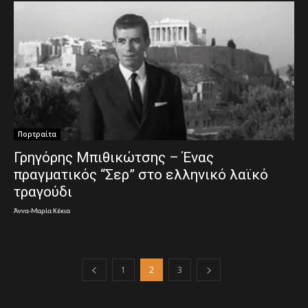
Πορτραίτα
Γρηγόρης Μπιθικώτσης – Ένας
πραγματικός “Σερ” στο ελληνικό λαϊκό
τραγούδι
Άννα-Μαρία Κέκια
1
2
3