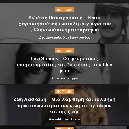
ΠΟΡΤΡΑΊΤΑ
Κώστας Παπαχρήστος – Η πιο
χαρακτηριστική ένστολη φιγούρα του
ελληνικού κινηματογραφου
Διαμαντούλα Χατζηαντωνίου
ΠΟΡΤΡΑΊΤΑ
Levi Strauss – Ο εφευρετικός
επιχειρηματίας και “πατέρας” του blue
jean
Χριστίνα Καρρά
ΠΟΡΤΡΑΊΤΑ
Ζωή Λάσκαρη – Μια λαμπερή και τολμηρή
πρωταγωνίστρια του κινηματογράφου
και της ζωής
Άννα-Μαρία Κέκια