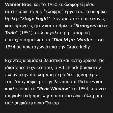
Warner Bros.
και το 1950 κυκλοφορεί μέσω
αυτής ίσως το πιο “ελαφρύ” έργο του, το κωμικό
θρίλερ
“Stage Fright”
. Συναρπαστικό σε εικόνες
και ερμηνείες ήταν και το θρίλερ
“Strangers on a
Train”
(1951), ενώ μεγαλύτερη εμπορική
επιτυχία σημείωσε το
“Dial M for Murder”
του
1954 με πρωταγωνίστρια την Grace Kelly.
Έχοντας ωριμάσει θεματικά και κατοχυρώσει τις
ιδιαίτερες τεχνικές του, ο Hitchcock βρισκόταν
πλέον στην πιο λαμπρή περίοδο της καριέρας
του. Υπογράφει με την Paramount Pictures και
κυκλοφορεί το
“Rear Window”
το 1954, μια νέα
σκηνοθετική πρόκληση που του δίνει άλλη μια
υποψηφιότητα για Όσκαρ.