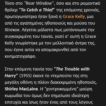
Τόσο στο
“Rear Window”
, όσο και στο ρομαντικό
θρίλερ
“To Catch a Thief”
της επόμενης χρονιάς,
πρωταγωνίστρια ήταν ξανά η
Grace Kelly
, μια
από τις αγαπημένες ηθοποιούς και μούσα του
Χίτσκοκ. Λέγεται μάλιστα πως μετάνοιωσε την
συγκεκριμένη του ταινία, γιατί σ’ αυτή η Grace
Kelly γνωρίστηκε με τον μελλοντικό άντρα της,
που έγινε αιτία να απομακρυνθεί από τον
κινηματογράφο.
Στην επόμενη ταινία του
“The Trouble with
Harry”
(1955) έκανε το ντεμπούτο της στη
μεγάλη οθόνη η πλέον διακεκριμένη ηθοποιός,
Shirley MacLaine
. Η “χοντροκομμένη” μαύρη
κωμωδία του όμως δεν σημείωσε ιδιαίτερη
επιτυχία και ίσως ήταν ένας από τους λόγους