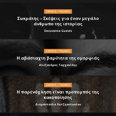
ΣΚΈΨΕΙΣ / ΓΝΏΜΕΣ
Σωκράτης – Σκέψεις για έναν μεγάλο
άνθρωπο της ιστορίας
Docuventa Guests
ΣΚΈΨΕΙΣ / ΓΝΏΜΕΣ
Η αβάσταχτη βαρύτητα της ομορφιάς
Αλέξανδρος Ταρχανίδης
ΣΚΈΨΕΙΣ / ΓΝΏΜΕΣ
Η παρενόχληση είναι προπομπός της
κακοποίησης
Διαμαντούλα Χατζηαντωνίου