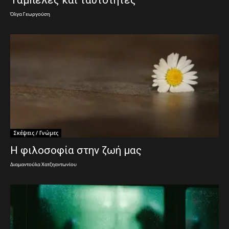
Ταμπέλες και ταυτότητες
Όλγα Γεωργούση
Σκέψεις / Γνώμες
Η φιλοσοφία στην ζωή μας
Διαμαντούλα Χατζηαντωνίου