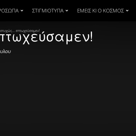
ΡΟΣΩΠΑ
ΣΤΙΓΜΙΟΤΥΠΑ
ΕΜΕΙΣ ΚΙ Ο ΚΟΣΜΟΣ
πτωχεύσαμεν!
στυχώς… επτωχεύσαμεν!
ουλου