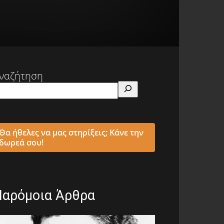
ναζήτηση
Θα ήθελες να μας στηρίξεις; Κάνε την
δωρεά σου!
Παρόμοια Άρθρα