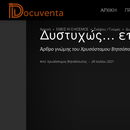
Docuventa
ΑΡΧΙΚΉ
Π
Δυστυχώς… ε
Αρχική
ΕΜΕΙΣ ΚΙ Ο ΚΟΣΜΟΣ
Σκέψεις / Γνώμες
Δυ
Άρθρο γνώμης του Χρυσόστομου Βητσόπ
Από
Χρυσόστομος Βητσόπουλος
-
28 Ιουλίου 2021