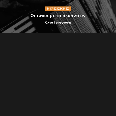
ΜΙΚΡΈΣ ΙΣΤΟΡΊΕΣ
Οι τύποι με τα ακορντεόν
Όλγα Γεωργούση