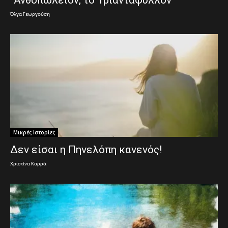
“Ανθοπωλείον, το Τριαντάφυλλον”
Όλγα Γεωργούση
Μικρές Ιστορίες
Δεν είσαι η Πηνελόπη κανενός!
Χριστίνα Καρρά