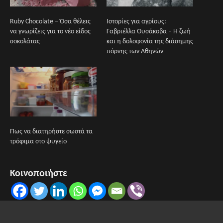
Ruby Chocolate – Όσα θέλεις
Ιστορίες για αγρίους:
να γνωρίζεις για το νέο είδος
Γαβριέλλα Ουσάκοβα – Η ζωή
σοκολάτας
και η δολοφονία της διάσημης
πόρνης των Αθηνών
Πως να διατηρήστε σωστά τα
τρόφιμα στο ψυγείο
Κοινοποιήστε