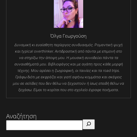
Όλγα Γεωργούση
Δυναμική κι ευαίσθητη περίεργος συνδυασμός. Ρομαντική ψυχή
και typical overthinker. Αντιδραστική από πάντα με επιμονή στο
να στηρίξω την άποψη μου. Η μουσική συνοδεύει πάντα τα
συναισθήματά μου. Βιβλιοφάγος και με αγάπη προς κάθε μορφή
τέχνης. Μου αρέσει η ζωγραφική, οι ταινίες και τα road trips.
Γράφω διότι με εκφράζει και γιατί αφήνω κομμάτια και σκέψεις
μου σε σελίδες που δεν θέλω να ξεχαστούν ή ίσως επειδή θέλω να
ξεχάσω. Είμαι το κορίτσι που στο σχολείο έγραφε ποιήματα.
Αναζήτηση