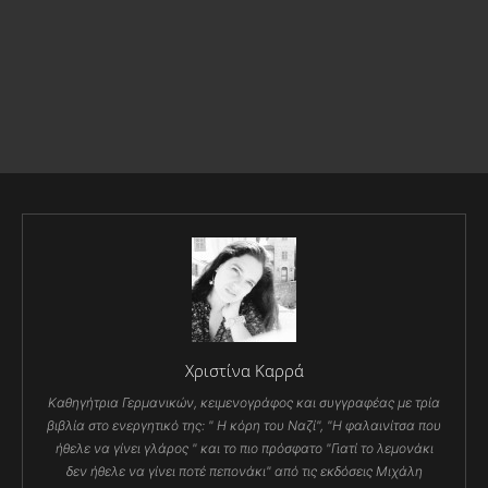
Χριστίνα Καρρά
Καθηγήτρια Γερμανικών, κειμενογράφος και συγγραφέας με τρία
βιβλία στο ενεργητικό της: " Η κόρη του Ναζί", "Η φαλαινίτσα που
ήθελε να γίνει γλάρος " και το πιο πρόσφατο "Γιατί το λεμονάκι
δεν ήθελε να γίνει ποτέ πεπονάκι" από τις εκδόσεις Μιχάλη