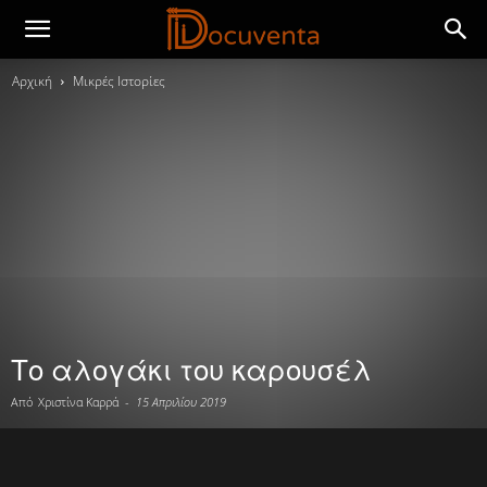
Αρχική
Μικρές Ιστορίες
Το αλογάκι του καρουσέλ
Από
Χριστίνα Καρρά
-
15 Απριλίου 2019