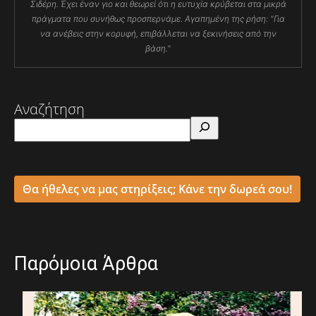
Σιδέρη. Έχει έναν γιο και θεωρεί ότι η ευτυχία κρύβεται στα μικρά
πράγματα που συνήθως προσπερνάμε. Αγαπημένη της ρήση: "Για
να ανέβεις στην κορυφή, επιβάλλεται να ξεκινήσεις από την
βάση."
Αναζήτηση
Θα ήθελες να μας στηρίξεις; Κάνε την δωρεά σου!
Παρόμοια Άρθρα