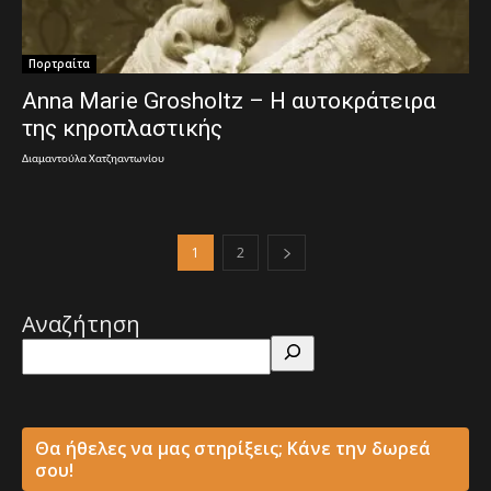
Πορτραίτα
Anna Marie Grosholtz – Η αυτοκράτειρα
της κηροπλαστικής
Διαμαντούλα Χατζηαντωνίου
1
2
Αναζήτηση
Θα ήθελες να μας στηρίξεις; Κάνε την δωρεά
σου!