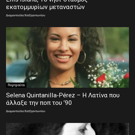
εκατομμυρίων μεταναστών
Διαμαντούλα Χατζηαντωνίου
Πορτραίτα
Selena Quintanilla-Pérez – Η Λατίνα που
άλλαξε την ποπ του ’90
Διαμαντούλα Χατζηαντωνίου