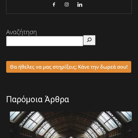
Αναζήτηση
Θα ήθελες να μας στηρίξεις; Κάνε την δωρεά σου!
Παρόμοια Άρθρα