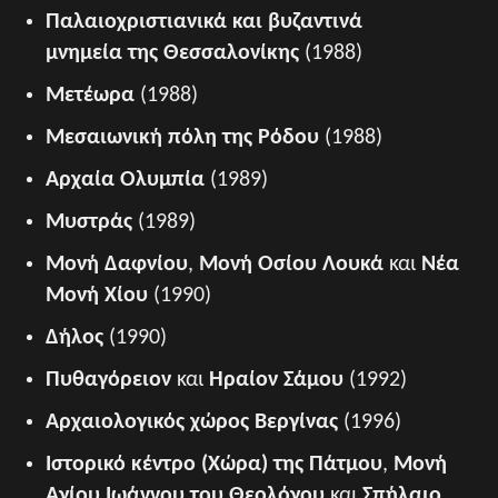
Παλαιοχριστιανικά και βυζαντινά
μνημεία
της Θεσσαλονίκης
(1988)
Μετέωρα
(1988)
Μεσαιωνική πόλη της Ρόδου
(1988)
Αρχαία Ολυμπία
(1989)
Μυστράς
(1989)
Μονή Δαφνίου
,
Μονή Οσίου Λουκά
και
Νέα
Μονή Χίου
(1990)
Δήλος
(1990)
Πυθαγόρειον
και
Ηραίον Σάμου
(1992)
Αρχαιολογικός χώρος Βεργίνας
(1996)
Ιστορικό κέντρο (Χώρα) της Πάτμου
,
Μονή
Αγίου Ιωάννου του Θεολόγου
και
Σπήλαιο