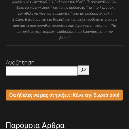
βιβλία στο ενεργητικό της: " Η κόρη του Ναζί", "Η φαλαινίτσα που
ήθελε να γίνει γλάρος " και το πιο πρόσφατο "Γιατί το λεμονάκι
δεν ήθελε να γίνει ποτέ πεπονάκι" από τις εκδόσεις Μιχάλη
Σιδέρη. Έχει έναν γιο και θεωρεί ότι η ευτυχία κρύβεται στα μικρά
πράγματα που συνήθως προσπερνάμε. Αγαπημένη της ρήση: "Για
να ανέβεις στην κορυφή, επιβάλλεται να ξεκινήσεις από την
βάση."
Αναζήτηση
Θα ήθελες να μας στηρίξεις; Κάνε την δωρεά σου!
Παρόμοια Άρθρα