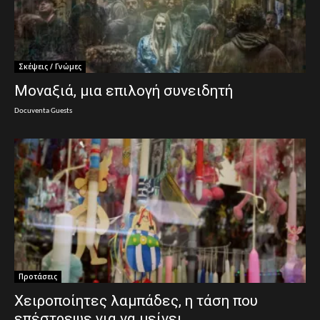
Σκέψεις / Γνώμες
Μοναξιά, μια επιλογή συνειδητή
Docuventa Guests
Προτάσεις
Χειροποίητες λαμπάδες, η τάση που
επέστρεψε για να μείνει