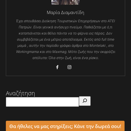
Μαρία Διαμαντίδη
Έχει σπουδάσει Διοίκηση Τουριστικών Επιχειρήσεων στο ΑΤΕΙ
Πατρών. Είναι γενικά ανήσυχο πνεύμα. Παθιάζεται με ό,τι
καταπιάνεται και θέλει πάντα να το φέρνει εις πέρας. Δεν
συμβιβάζεται με ένα μέτριο αποτέλεσμα. Εκτός από full time
μαμά , αυτήν την περίοδο γράφει άρθρα στο Montelaki , στο
Workingmama και στο Maxmag. Μότο ζωής που την εκφράζει
απόλυτα: Όλα στην ζωή, είναι ένα ρίσκο.
Αναζήτηση
Θα ήθελες να μας στηρίξεις; Κάνε την δωρεά σου!