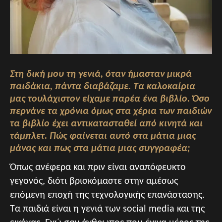
Στη δική μου τη γενιά, όταν ήμασταν μικρά
παιδάκια, πάντα διαβάζαμε. Τα καλοκαίρια
μας τουλάχιστον είχαμε παρέα ένα βιβλίο. Όσο
περνάνε τα χρόνια όμως στα χέρια των παιδιών
τα βιβλίο έχει αντικατασταθεί από κινητά και
τάμπλετ. Πώς φαίνεται αυτό στα μάτια μιας
μάνας και πως στα μάτια μιας συγγραφέα;
Όπως ανέφερα και πριν είναι αναπόφευκτο
γεγονός, διότι βρισκόμαστε στην αμέσως
επόμενη εποχή της τεχνολογικής επανάστασης.
Τα παιδιά είναι η γενιά των social media και της