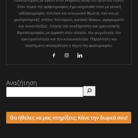
Πανεπιστημίου με έφεση στην έκφραση μέσω του γραπτού λόγου.
Στον τομέα της αρθρογραφίας έχω ασχοληθεί τόσο με γενική
ειδησεογραφία, πολιτικά και κοινωνικά θέματα, όσο και με
φωτορεπορτάζ, στήλες πολιτισμού, κριτικές δίσκων, αφιερώματα
και συνεντεύξεις. Λάτρης της ανεξάρτητης και ερευνητικής
δημοσιογραφίας με έμφαση στην ιστορία, την ψυχολογία, την
εγκληματολογία και την κοινωνιολογία. Παράλληλη και
αγαπημένη απασχόληση η τέχνη της φωτογραφίας.
Αναζήτηση
Θα ήθελες να μας στηρίξεις; Κάνε την δωρεά σου!