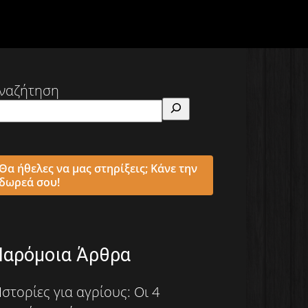
ναζήτηση
Θα ήθελες να μας στηρίξεις; Κάνε την
δωρεά σου!
Παρόμοια Άρθρα
Ιστορίες για αγρίους: Οι 4