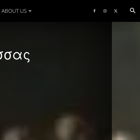
ABOUT US
ο
ισσας