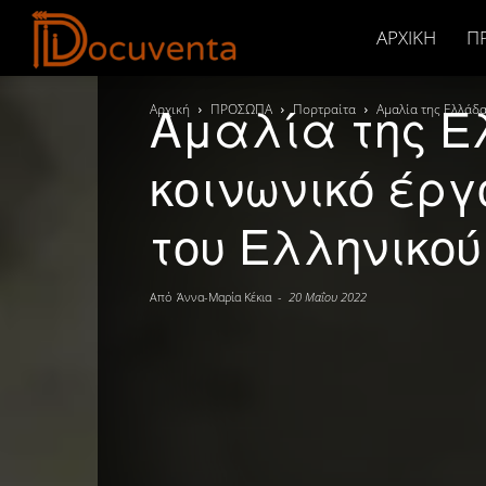
Docuventa
ΑΡΧΙΚΉ
Π
Αμαλία της Ε
Αρχική
ΠΡΟΣΩΠΑ
Πορτραίτα
Αμαλία της Ελλάδα
κοινωνικό έργ
του Ελληνικο
Από
Άννα-Μαρία Κέκια
-
20 Μαΐου 2022