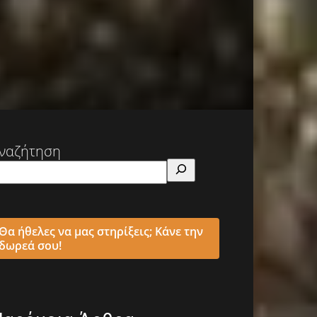
ναζήτηση
Θα ήθελες να μας στηρίξεις; Κάνε την
δωρεά σου!