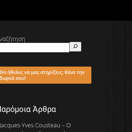
ναζήτηση
Θα ήθελες να μας στηρίξεις; Κάνε την
δωρεά σου!
Παρόμοια Άρθρα
Jacques-Yves Cousteau – Ο