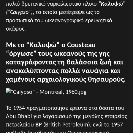
παλιό βρετανικό ναρκαλιευτικό πλοίο
“Καλυψώ”
(“Calypso”)
, το οποίο μετέτρεψε ως το
προσωπικό του ωκεανογραφικό ερευνητικό
σκάφος.
Με το “Καλυψώ” ο Cousteau
“όργωσε” τους ωκεανούς της γης
καταγράφοντας τη θαλάσσια ζωή και
ανακαλύπτοντας πολλά ναυάγια και
χαμένους αρχαιολογικούς θησαυρούς.
Το 1954 πραγματοποίησε έρευνα στα ύδατα του
Abu Dhabi για λογαριασμό της μεγάλης εταιρείας
πετρελαίου
BP
(British Petroleum), ενώ το 1957