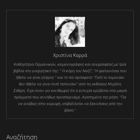
Χριστίνα Καρρά
Καθηγήτρια Γερμανικών, κειμενογράφος και συγγραφέας με τρία
βιβλία στο ενεργητικό της: " Η κόρη του Ναζί", "Η φαλαινίτσα που
ήθελε να γίνει γλάρος " και το πιο πρόσφατο "Γιατί το λεμονάκι
δεν ήθελε να γίνει ποτέ πεπονάκι" από τις εκδόσεις Μιχάλη
Σιδέρη. Έχει έναν γιο και θεωρεί ότι η ευτυχία κρύβεται στα μικρά
πράγματα που συνήθως προσπερνάμε. Αγαπημένη της ρήση: "Για
να ανέβεις στην κορυφή, επιβάλλεται να ξεκινήσεις από την
βάση."
Αναζήτηση