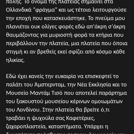
πόλης. To όνομά της πλατείας σημαίνει στα
Ολλανδικά “φράγμα” και ως τέτοιο λειτουργούσε
την εποχή που κατασκευάστηκε. Το πνεύμα μου
πλανιέται ουκ ολίγες φορές εδώ απ’άκρη σ’άκρη
θαυμάζοντας για μυριοστή φορά τα κτήρια που
περιβάλλουν την πλατεία, μια πλατεία που όποια
στιγμή κι αν βρεθείς εκεί σφίζει από κόσμο κάθε
ηλικίας.
Εδώ έχει κανείς την ευκαιρία να επισκεφτεί το
παλάτι του Άμστερνταμ, την Νέα Εκκλησία και το
Μουσείο Μαντάμ Τισό που αποτελεί παράρτημα
του ξακουστού μουσείου κέρινων ομοιωμάτων
του Λονδίνου. Στην πλατεία θα βρείτε ό,τι
τραβάει η ψυχούλα σας Καφετέριες,
ζαχαροπλαστεία, καταστήματα. Υπάρχει η