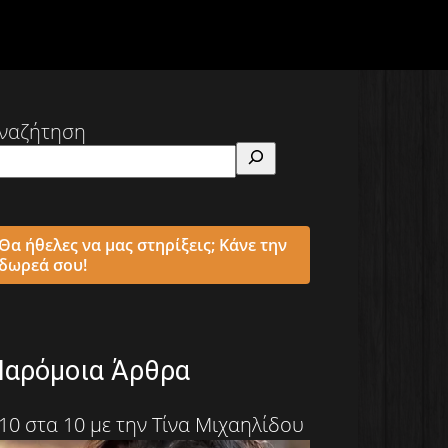
ναζήτηση
Θα ήθελες να μας στηρίξεις; Κάνε την
δωρεά σου!
Παρόμοια Άρθρα
10 στα 10 με την Τίνα Μιχαηλίδου