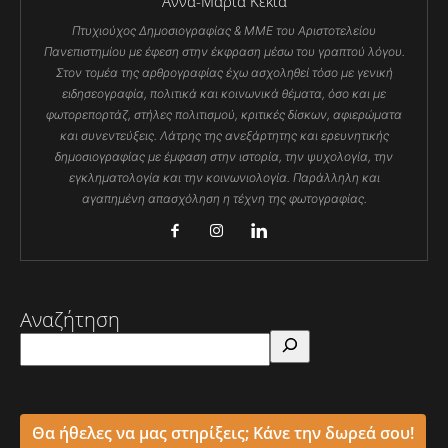
Άννα-Μαρία Κέκια
Πτυχιούχος Δημοσιογραφίας & ΜΜΕ του Αριστοτελείου
Πανεπιστημίου με έφεση στην έκφραση μέσω του γραπτού λόγου.
Στον τομέα της αρθρογραφίας έχω ασχοληθεί τόσο με γενική
ειδησεογραφία, πολιτικά και κοινωνικά θέματα, όσο και με
φωτορεπορτάζ, στήλες πολιτισμού, κριτικές δίσκων, αφιερώματα
και συνεντεύξεις. Λάτρης της ανεξάρτητης και ερευνητικής
δημοσιογραφίας με έμφαση στην ιστορία, την ψυχολογία, την
εγκληματολογία και την κοινωνιολογία. Παράλληλη και
αγαπημένη απασχόληση η τέχνη της φωτογραφίας.
Αναζήτηση
Θα ήθελες να μας στηρίξεις; Κάνε την δωρεά σου!