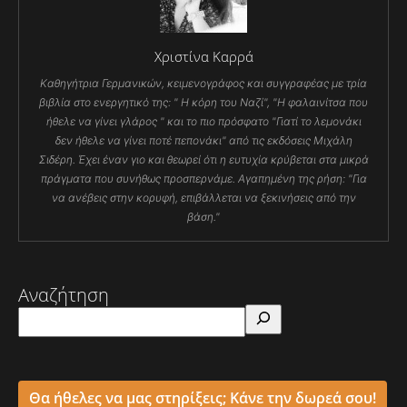
Χριστίνα Καρρά
Καθηγήτρια Γερμανικών, κειμενογράφος και συγγραφέας με τρία
βιβλία στο ενεργητικό της: " Η κόρη του Ναζί", "Η φαλαινίτσα που
ήθελε να γίνει γλάρος " και το πιο πρόσφατο "Γιατί το λεμονάκι
δεν ήθελε να γίνει ποτέ πεπονάκι" από τις εκδόσεις Μιχάλη
Σιδέρη. Έχει έναν γιο και θεωρεί ότι η ευτυχία κρύβεται στα μικρά
πράγματα που συνήθως προσπερνάμε. Αγαπημένη της ρήση: "Για
να ανέβεις στην κορυφή, επιβάλλεται να ξεκινήσεις από την
βάση."
Αναζήτηση
Θα ήθελες να μας στηρίξεις; Κάνε την δωρεά σου!