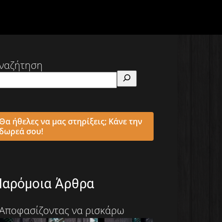
ναζήτηση
Θα ήθελες να μας στηρίξεις; Κάνε την
δωρεά σου!
Παρόμοια Άρθρα
Αποφασίζοντας να ρισκάρω