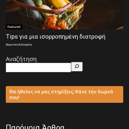
Featured
Tips για μια ισορροπημένη διατροφή
Φερενίκη Καλαφάτη
Αναζήτηση
Θα ήθελες να μας στηρίξεις; Κάνε την δωρεά
σου!
Παρόμοια Άρθρα