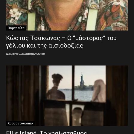
Πορτραίτα
Κώστας Τσάκωνας – Ο “μάστορας” του
γέλιου και της αισιοδοξίας
Διαμαντούλα Χατζηαντωνίου
Χρονοντούλαπο
Ellis Island, Το νησί-σταθμός