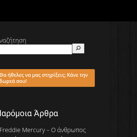
ναζήτηση
Θα ήθελες να μας στηρίξεις; Κάνε την
δωρεά σου!
Παρόμοια Άρθρα
Freddie Mercury – Ο άνθρωπος