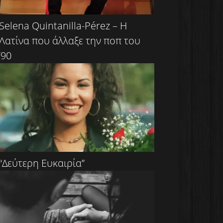
Selena Quintanilla-Pérez – Η
Λατίνα που άλλαξε την ποπ του
’90
“Δεύτερη Ευκαιρία”