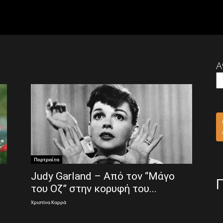
Α
Πορτραίτα
Judy Garland – Από τον “Μάγο
του Οζ” στην κορυφή του...
Χριστίνα Καρρά