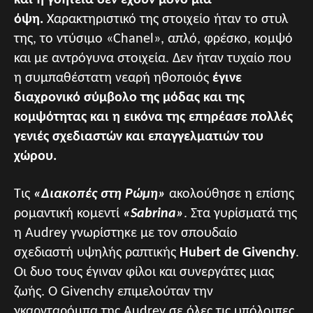
και η γοητεία δεν έχουν μόνο μία
όψη.
Χαρακτηριστικό της στοιχείο ήταν το στυλ
της, το ντύσιμο «Chanel», απλό, φρέσκο, κομψό
και με αντρόγυνα στοιχεία. Δεν ήταν τυχαίο που
η συμπαθέστατη νεαρή ηθοποιός
έγινε
διαχρονικό σύμβολο της μόδας και της
κομψότητας και η εικόνα της επηρέασε πολλές
γενιές σχεδιαστών και επαγγελματιών του
χώρου.
Τις
«Διακοπές στη Ρώμη»
ακολούθησε η επίσης
ρομαντική κομεντί
«Sabrina»
. Στα γυρίσματά της
η Audrey γνωρίστηκε με τον σπουδαίο
σχεδιαστή υψηλής ραπτικής
Hubert de Givenchy
.
Οι δυο τους έγιναν φίλοι και συνεργάτες μιας
ζωής. Ο Givenchy επιμελούταν την
γκαρνταρόμπα της Audrey σε όλες τις υπόλοιπες