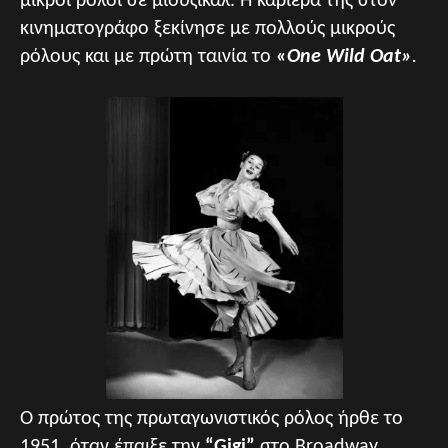
μικροί ρόλοι σε μιούζικαλ. Η καριέρα της στον
κινηματογράφο ξεκίνησε με πολλούς μικρούς
ρόλους και με πρώτη ταινία το
«
One Wild Oat»
.
Ο πρώτος της πρωταγωνιστικός ρόλος ήρθε το
1951, όταν έπαιξε την
“Gigi”
στο Broadway