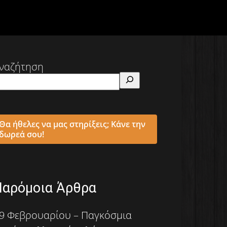
ναζήτηση
Θα ήθελες να μας στηρίξεις; Κάνε την
δωρεά σου!
Παρόμοια Άρθρα
9 Φεβρουαρίου – Παγκόσμια