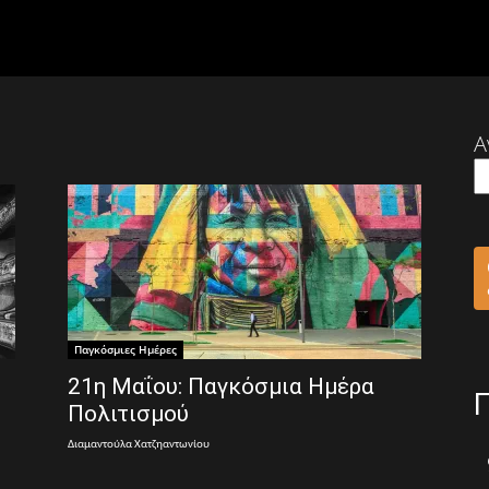
Α
Παγκόσμιες Ημέρες
21η Μαΐου: Παγκόσμια Ημέρα
Πολιτισμού
Διαμαντούλα Χατζηαντωνίου