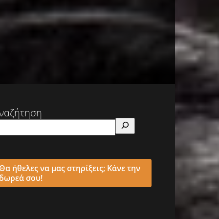
ναζήτηση
Θα ήθελες να μας στηρίξεις; Κάνε την
δωρεά σου!