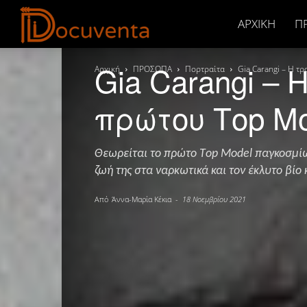
Docuventa
ΑΡΧΙΚΉ
Π
Gia Carangi – 
Αρχική
ΠΡΟΣΩΠΑ
Πορτραίτα
Gia Carangi – Η τ
πρώτου Τop Μo
Θεωρείται το πρώτο Τop Μodel παγκοσμίως
ζωή της στα ναρκωτικά και τον έκλυτο βίο 
Από
Άννα-Μαρία Κέκια
-
18 Νοεμβρίου 2021