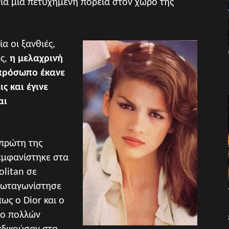
ια μια πετυχημένη πορεία στον χώρο της
α οι ξανθιές,
ες,
η μελαχρινή
 πρόσωπο έκανε
ς και έγινε
αι
 πρώτη της
 εμφανίστηκε στα
litan σε
Πρωταγωνίστησε
ως ο Dior και ο
πο πολλών