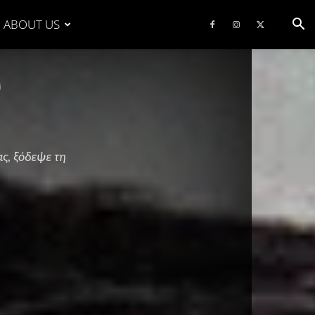
ABOUT US
υ
ς, ξόδεψε τη