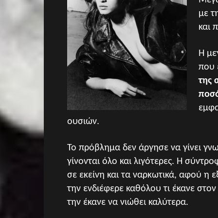
Μεγά
με τ
και 
Η με
που 
της 
ποσό
εμφα
ουσιών.
Το πρόβλημα δεν άργησε να γίνει γνω
γίνονται όλο και λιγότερες. Η σύντρο
σε εκείνη και τα ναρκωτικά, αφού η ε
την ενδιέφερε καθόλου τι έκανε στον 
την έκανε να νιώθει καλύτερα.