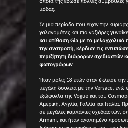
οποία της έδωσε πολλές συμβουλές γ
μόδας.
Σε μια περίοδο που είχαν την κυριαρχί
γαλανομάτες και πιο ναζιάρες γυναίκ
και ατίθαση Gia με το μελαγχολικό
την ανατροπή, κέρδισε τις εντυπώσει
περιζήτητη διάφορων σχεδιαστών κ
φωτογράφων
.
Ήταν μόλις 18 ετών όταν έκλεισε την
μεγάλη δουλειά με την Versace, ενώ
εξώφυλλα της Vogue και του Cosmopo
Αμερική, Αγγλία, Γαλλία και Ιταλία. 
σε μεγάλες καμπάνιες σχεδιαστών, όπ
Armani, και ήταν αγαπημένο πρόσω