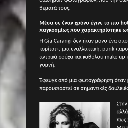
διάσημων φωτογράφων, που την διε
θέματά τους.
Μέσα σε έναν χρόνο έγινε το πιο ho
παγκοσμίως που χαρακτηρίστηκε ως
Η Gia Carangi δεν ήταν μόνο ένα όμο
κορίτσι», μια εναλλακτική, punk παρ
αντρικά ρούχα και καθόλου make up κ
γυμνή.
Έφευγε από μια φωτογράφηση όταν β
παρουσιαστεί σε σημαντικές δουλειές
Στην
αλλά
πως 