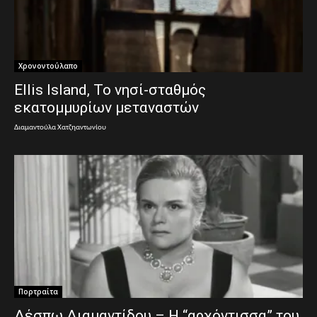
Χρονοντούλαπο
Ellis Island, Το νησί-σταθμός
εκατομμυρίων μεταναστών
Διαμαντούλα Χατζηαντωνίου
Πορτραίτα
Δέσπω Διαμαντίδου – Η “αρχόντισσα” του