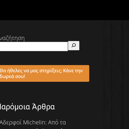
ναζήτηση
Θα ήθελες να μας στηρίξεις; Κάνε την
δωρεά σου!
Παρόμοια Άρθρα
Αδερφοί Michelin: Από τα