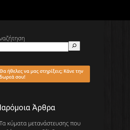
ναζήτηση
Θα ήθελες να μας στηρίξεις; Κάνε την
δωρεά σου!
Παρόμοια Άρθρα
Τα κύματα μετανάστευσης που