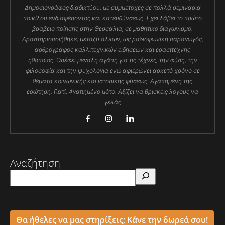
Δημοσιογράφος διαδικτύου, με συμμετοχές σε πολλά σεμινάρια
ποικίλου ενδιαφέροντος και κατευθύνσεως. Έχει λάβει το πρώτο
βραβείο ποίησης στην Θεσσαλία, σε μαθητικό διαγωνισμό.
Δραστηριοποιήθηκε, μεταξύ άλλων, ως ραδιοφωνική παραγωγός,
αρθρογράφος καλλιτεχνικών ειδήσεων και ερασιτέχνης
ηθοποιός. Θρέφει μεγάλη αγάπη για τις τέχνες, την φύση, την
φιλοσοφία και την ψυχολογία ενώ αφιερώνει αρκετό χρόνο σε
θέματα κοινωνικής και ιστορικής φύσεως. Αγαπημένη της
ερώτηση: Γιατί; Αγαπημένο μότο: Αξίζει να βρίσκεις λόγους να
γελάς
Αναζήτηση
Θα ήθελες να μας στηρίξεις; Κάνε την δωρεά σου!