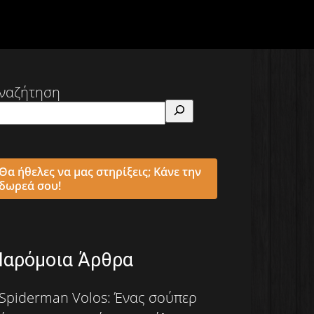
ναζήτηση
Θα ήθελες να μας στηρίξεις; Κάνε την
δωρεά σου!
Παρόμοια Άρθρα
Spiderman Volos: Ένας σούπερ