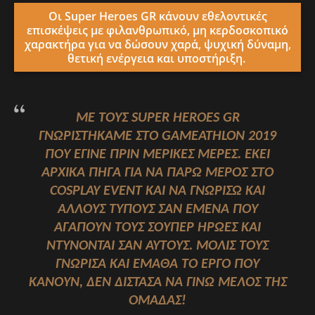
Οι Super Heroes GR κάνουν εθελοντικές
επισκέψεις με φιλανθρωπικό, μη κερδοσκοπικό
χαρακτήρα για να δώσουν
χαρά, ψυχική δύναμη,
θετική ενέργεια και υποστήριξη.
ΜΕ ΤΟΥΣ SUPER HEROES GR
ΓΝΩΡΙΣΤΉΚΑΜΕ ΣΤΟ GAMEATHLON 2019
ΠΟΥ ΈΓΙΝΕ ΠΡΙΝ ΜΕΡΙΚΈΣ ΜΈΡΕΣ. ΕΚΕΊ
ΑΡΧΙΚΆ ΠΉΓΑ ΓΙΑ ΝΑ ΠΆΡΩ ΜΈΡΟΣ ΣΤΟ
COSPLAY EVENT ΚΑΙ ΝΑ ΓΝΩΡΊΣΩ ΚΑΙ
ΆΛΛΟΥΣ ΤΎΠΟΥΣ ΣΑΝ ΕΜΈΝΑ ΠΟΥ
ΑΓΑΠΟΎΝ ΤΟΥΣ ΣΟΎΠΕΡ ΉΡΩΕΣ ΚΑΙ
ΝΤΎΝΟΝΤΑΙ ΣΑΝ ΑΥΤΟΎΣ. ΜΌΛΙΣ ΤΟΥΣ
ΓΝΏΡΙΣΑ ΚΑΙ ΈΜΑΘΑ ΤΟ ΈΡΓΟ ΠΟΥ
ΚΆΝΟΥΝ, ΔΕΝ ΔΊΣΤΑΣΑ ΝΑ ΓΊΝΩ ΜΈΛΟΣ ΤΗΣ
ΟΜΆΔΑΣ!