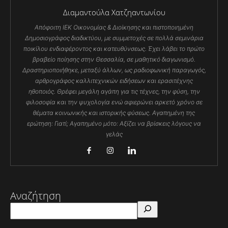
Διαμαντούλα Χατζηαντωνίου
Απόφοιτη ΙΕΚ Οικονομίας & Διοίκησης και πιστοποιημένη
Δημοσιογράφος διαδικτύου, με συμμετοχές σε πολλά σεμινάρια
ποικίλου ενδιαφέροντος και κατευθύνσεως. Έχει λάβει το πρώτο
βραβείο ποίησης στην Θεσσαλία, σε μαθητικό διαγωνισμό.
Δραστηριοποιήθηκε, μεταξύ άλλων, ως ραδιοφωνική παραγωγός,
αρθρογράφος καλλιτεχνικών ειδήσεων και ερασιτέχνης
ηθοποιός. Θρέφει μεγάλη αγάπη για τις τέχνες, την φύση, την
φιλοσοφία και την ψυχολογία ενώ αφιερώνει αρκετό χρόνο σε
θέματα κοινωνικής και ιστορικής φύσεως. Αγαπημένη της
ερώτηση: Γιατί; Αγαπημένο μότο: Αξίζει να βρίσκεις λόγους να
γελάς
Αναζήτηση