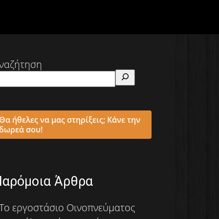
ναζήτηση
Θα ήθελες να μας στηρίξεις; Κάνε την
δωρεά σου!
Παρόμοια Άρθρα
Το εργοστάσιο Οινοπνεύματος