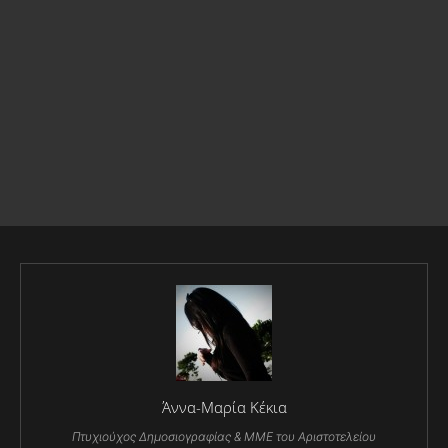
Άννα-Μαρία Κέκια
Πτυχιούχος Δημοσιογραφίας & ΜΜΕ του Αριστοτελείου