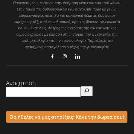
Πανεπιστημίου με έφεση στην έκφραση μέσω του γραπτού λόγου.
Στον τομέα της αρθρογραφίας έχω ασχοληθεί τόσο με γενική
ειδησεογραφία, πολιτικά και κοινωνικά θέματα, όσο και με
φωτορεπορτάζ, στήλες πολιτισμού, κριτικές δίσκων, αφιερώματα
και συνεντεύξεις. Λάτρης της ανεξάρτητης και ερευνητικής
δημοσιογραφίας με έμφαση στην ιστορία, την ψυχολογία, την
εγκληματολογία και την κοινωνιολογία. Παράλληλη και
αγαπημένη απασχόληση η τέχνη της φωτογραφίας.
Αναζήτηση
Θα ήθελες να μας στηρίξεις; Κάνε την δωρεά σου!