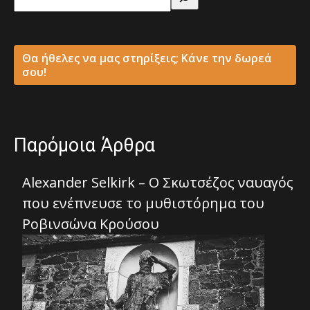
Θα ήθελες να μας στηρίξεις; Κάνε την δωρεά
σου!
Παρόμοια Άρθρα
Alexander Selkirk – Ο Σκωτσέζος ναυαγός
που ενέπνευσε το μυθιστόρημα του
Ροβινσώνα Κρούσου