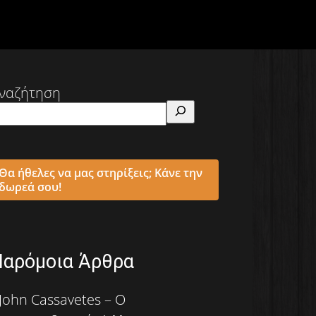
ναζήτηση
Θα ήθελες να μας στηρίξεις; Κάνε την
δωρεά σου!
Παρόμοια Άρθρα
John Cassavetes – Ο