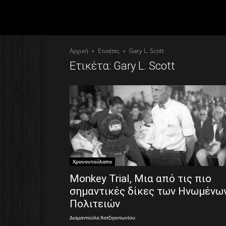
Αρχική
Ετικέτες
Gary L. Scott
Ετικέτα: Gary L. Scott
Χρονοντούλαπο
Monkey Trial, Μια από τις πιο
σημαντικές δίκες των Ηνωμένω
Πολιτειών
Διαμαντούλα Χατζηαντωνίου