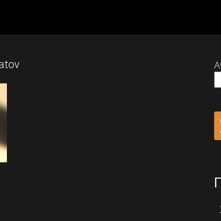
atov
Α