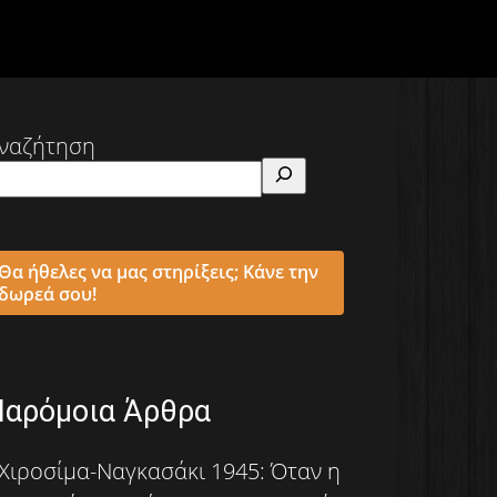
ναζήτηση
Θα ήθελες να μας στηρίξεις; Κάνε την
δωρεά σου!
Παρόμοια Άρθρα
Χιροσίμα-Ναγκασάκι 1945: Όταν η