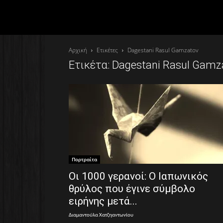
Αρχική
Ετικέτες
Dagestani Rasul Gamzatov
Ετικέτα: Dagestani Rasul Gamz
Πορτραίτα
Οι 1000 γερανοί: O Ιαπωνικός
θρύλος που έγινε σύμβολο
ειρήνης μετά...
Διαμαντούλα Χατζηαντωνίου