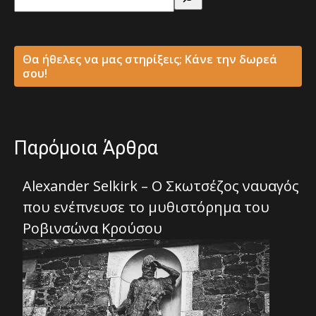
Θα ήθελες να μας στηρίξεις; Κάνε την δωρεά
σου!
Παρόμοια Άρθρα
Alexander Selkirk – Ο Σκωτσέζος ναυαγός
που ενέπνευσε το μυθιστόρημα του
Ροβινσώνα Κρούσου