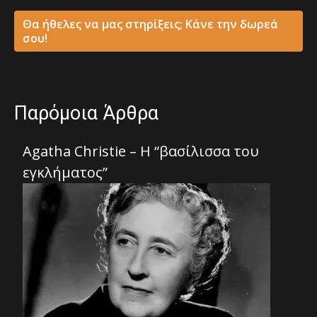
Θα ήθελες να μας στηρίξεις; Κάνε την δωρεά
σου!
Παρόμοια Άρθρα
Agatha Christie – Η “βασίλισσα του
εγκλήματος”