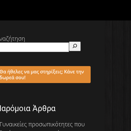
ναζήτηση
Θα ήθελες να μας στηρίξεις; Κάνε την
δωρεά σου!
Παρόμοια Άρθρα
Γυναικείες προσωπικότητες που