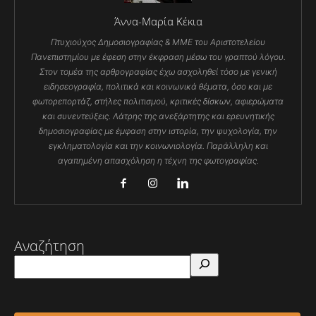
Άννα-Μαρία Κέκια
Πτυχιούχος Δημοσιογραφίας & ΜΜΕ του Αριστοτελείου
Πανεπιστημίου με έφεση στην έκφραση μέσω του γραπτού λόγου.
Στον τομέα της αρθρογραφίας έχω ασχοληθεί τόσο με γενική
ειδησεογραφία, πολιτικά και κοινωνικά θέματα, όσο και με
φωτορεπορτάζ, στήλες πολιτισμού, κριτικές δίσκων, αφιερώματα
και συνεντεύξεις. Λάτρης της ανεξάρτητης και ερευνητικής
δημοσιογραφίας με έμφαση στην ιστορία, την ψυχολογία, την
εγκληματολογία και την κοινωνιολογία. Παράλληλη και
αγαπημένη απασχόληση η τέχνη της φωτογραφίας.
Αναζήτηση